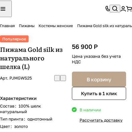
Главная
Пижамы
Костюмы женские
Пижама Gold silk из натурал
Популярное
56 900 Р
Пижама Gold silk из
натурального
Цена указана без учета
НДС
шелка (L)
Арт.
PJMGWS25
В корзину
Купить в 1 клик
Характеристики
Состав
:
100% шелк
В наличии
натуральный
Тип принта
:
однотонный
Рассчитать доставку
Цвет
:
золото