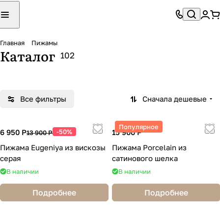
Главная
Пижамы
Костюмы женские
Костюмы мужские
Каталог
102
82 товара
20 товаров
Все фильтры
Сначала дешевые
Популярное
6 950 Р
-50%
15 900 Р
13 900 Р
Пижама Eugeniya из вискозы
Пижама Porcelain из
серая
сатинового шелка
В наличии
В наличии
Подробнее
Подробнее