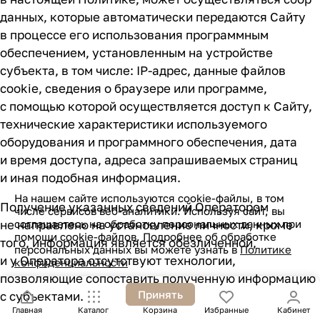
данных, которые автоматически передаются Сайту
в процессе его использования программным
обеспечением, установленным на устройстве
субъекта, в том числе:
IP-адрес
, данные файлов
cookie, сведения о браузере или программе,
с помощью которой осуществляется доступ к Сайту,
технические характеристики используемого
оборудования и программного обеспечения, дата
и время доступа, адреса запрашиваемых страниц
и иная подобная информация.
На нашем сайте используются cookie-файлы, в том
Получение указанных сведений Оператором
числе сервисов веб-аналитики. Используя сайт, вы
не направлено на установление личности, кроме
соглашаетесь на обработку персональных данных при
помощи cookie-файлов. Подробнее об обработке
того, информация является обезличенной,
персональных данных вы можете узнать в
Политике
и у Оператора отсутствуют технологии,
конфиденциальности
позволяющие сопоставить полученную информацию
Принять
с субъектами.
Главная
Каталог
Корзина
Избранные
Кабинет