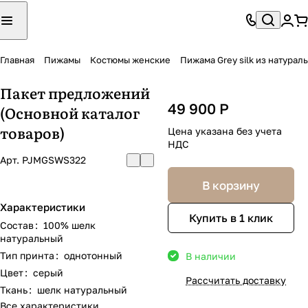
Главная
Пижамы
Костюмы женские
Пижама Grey silk из натурал
Пакет предложений
49 900 Р
(Основной каталог
товаров)
Цена указана без учета
НДС
Арт.
PJMGSWS322
В корзину
Характеристики
Купить в 1 клик
Состав
:
100% шелк
натуральный
Тип принта
:
однотонный
В наличии
Цвет
:
серый
Рассчитать доставку
Ткань
:
шелк натуральный
Все характеристики