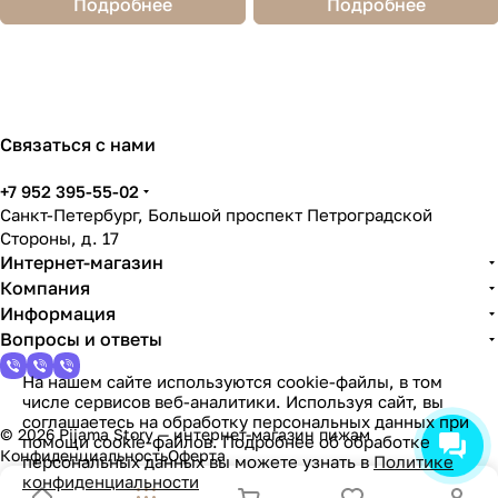
Подробнее
Подробнее
Связаться с нами
+7 952 395-55-02
Санкт-Петербург, Большой проспект Петроградской
Стороны, д. 17
Интернет-магазин
Компания
Информация
Вопросы и ответы
На нашем сайте используются cookie-файлы, в том
числе сервисов веб-аналитики. Используя сайт, вы
соглашаетесь на обработку персональных данных при
© 2026 Pijama Story — интернет-магазин пижам
помощи cookie-файлов. Подробнее об обработке
Конфиденциальность
Оферта
персональных данных вы можете узнать в
Политике
конфиденциальности