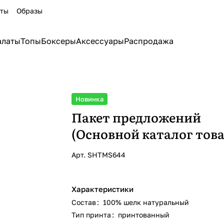
кты
Образы
алаты
Топы
Боксеры
Аксессуары
Распродажа
Новинка
Пакет предложений
(Основной каталог това
Арт.
SHTMS644
Характеристики
Состав
:
100% шелк натуральный
Тип принта
:
принтованный