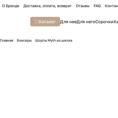
О Бренде
Доставка, оплата, возврат
Отзывы
FAQ
Конта
Каталог
Для нее
Для него
Сорочки
Х
Главная
Боксеры
Шорты Myth из шелка